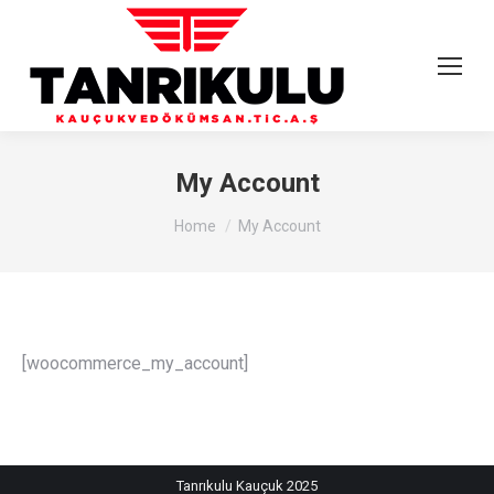
My Account
You are here:
Home
My Account
[woocommerce_my_account]
Tanrıkulu Kauçuk 2025