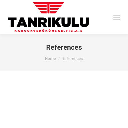
References
You are here:
Home
References