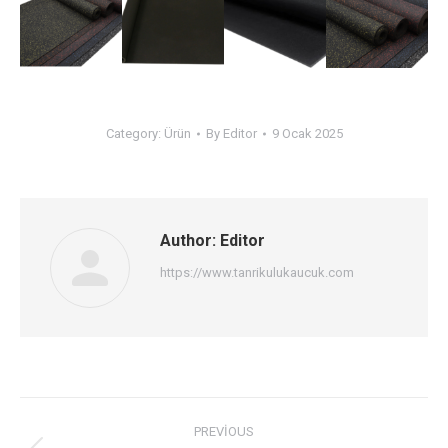
Category:
Ürün
By
Editor
9 Ocak 2025
Author:
Editor
https://www.tanrikulukaucuk.com
Post
PREVIOUS