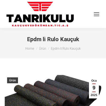
Epdm li Rulo Kauçuk
You are here:
Home
Ürün
Epdm li Rulo Kauçuk
Ürün
Oca
9
2025