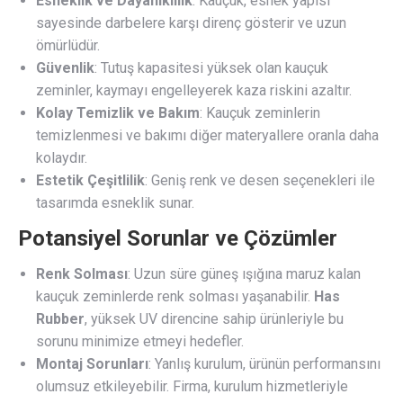
Esneklik ve Dayanıklılık
: Kauçuk, esnek yapısı
sayesinde darbelere karşı direnç gösterir ve uzun
ömürlüdür.
Güvenlik
: Tutuş kapasitesi yüksek olan kauçuk
zeminler, kaymayı engelleyerek kaza riskini azaltır.
Kolay Temizlik ve Bakım
: Kauçuk zeminlerin
temizlenmesi ve bakımı diğer materyallere oranla daha
kolaydır.
Estetik Çeşitlilik
: Geniş renk ve desen seçenekleri ile
tasarımda esneklik sunar.
Potansiyel Sorunlar ve Çözümler
Renk Solması
: Uzun süre güneş ışığına maruz kalan
kauçuk zeminlerde renk solması yaşanabilir.
Has
Rubber
, yüksek UV direncine sahip ürünleriyle bu
sorunu minimize etmeyi hedefler.
Montaj Sorunları
: Yanlış kurulum, ürünün performansını
olumsuz etkileyebilir. Firma, kurulum hizmetleriyle