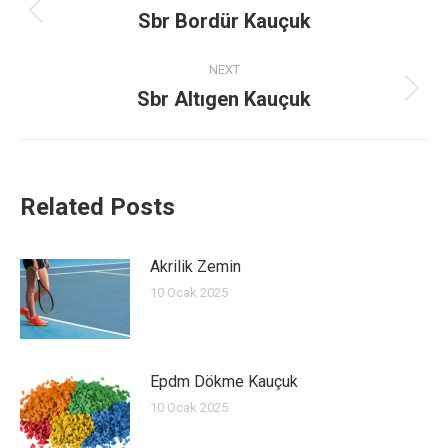
navigation
Sbr Bordür Kauçuk
Previous
post:
NEXT
Sbr Altıgen Kauçuk
Next
post:
Related Posts
Akrilik Zemin
10 Ocak 2025
Epdm Dökme Kauçuk
10 Ocak 2025