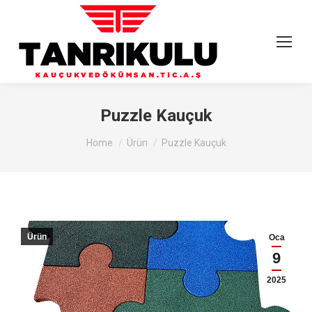
Puzzle Kauçuk
You are here:
Home
Ürün
Puzzle Kauçuk
Ürün
Oca
9
2025