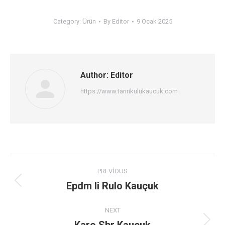
Category:
Ürün
By
Editor
9 Ocak 2025
Author:
Editor
https://www.tanrikulukaucuk.com
Post
PREVIOUS
navigation
Epdm li Rulo Kauçuk
Previous
post:
NEXT