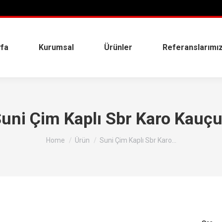
fa
Kurumsal
Ürünler
Referanslarımı
uni Çim Kaplı Sbr Karo Kauç
You are here:
Home
Ürün
Suni Çim Kaplı Sbr Karo…