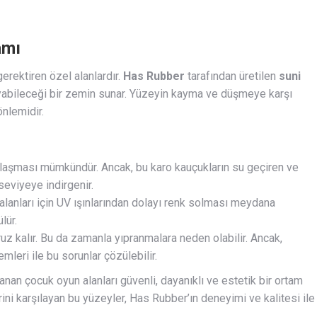
amı
erektiren özel alanlardır.
Has Rubber
tarafından üretilen
suni
yabileceği bir zemin sunar. Yüzeyin kayma ve düşmeye karşı
önlemidir.
laşması mümkündür. Ancak, bu karo kauçukların su geçiren ve
eviyeye indirgenir.
alanları için UV ışınlarından dolayı renk solması meydana
lür.
z kalır. Bu da zamanla yıpranmalara neden olabilir. Ancak,
mleri ile bu sorunlar çözülebilir.
anan çocuk oyun alanları güvenli, dayanıklı ve estetik bir ortam
ni karşılayan bu yüzeyler, Has Rubber’ın deneyimi ve kalitesi ile