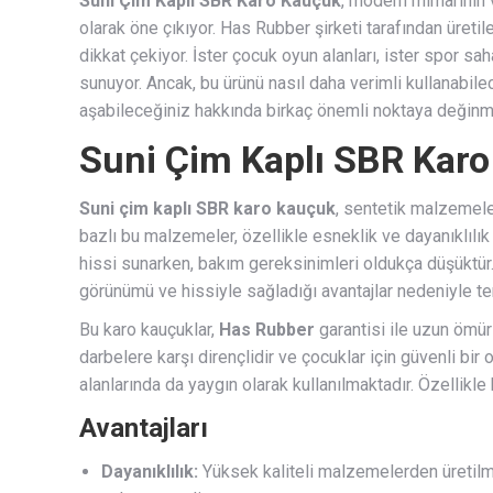
Suni Çim Kaplı SBR Karo Kauçuk
, modern mimarinin 
olarak öne çıkıyor. Has Rubber şirketi tarafından üretil
dikkat çekiyor. İster çocuk oyun alanları, ister spor sa
sunuyor. Ancak, bu ürünü nasıl daha verimli kullanabilec
aşabileceğiniz hakkında birkaç önemli noktaya değinme
Suni Çim Kaplı SBR Karo
Suni çim kaplı SBR karo kauçuk
, sentetik malzemele
bazlı bu malzemeler, özellikle esneklik ve dayanıklılık
hissi sunarken, bakım gereksinimleri oldukça düşüktür.
görünümü ve hissiyle sağladığı avantajlar nedeniyle te
Bu karo kauçuklar,
Has Rubber
garantisi ile uzun ömü
darbelere karşı dirençlidir ve çocuklar için güvenli bir
alanlarında da yaygın olarak kullanılmaktadır. Özellikle
Avantajları
Dayanıklılık:
Yüksek kaliteli malzemelerden üretilm