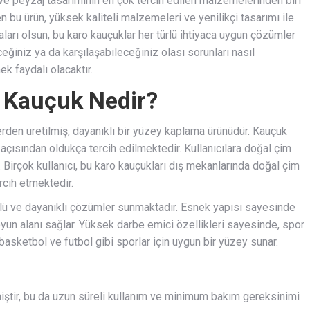
ve peyzaj tasarımının en çok tercih edilen malzemelerinden biri
en bu ürün, yüksek kaliteli malzemeleri ve yenilikçi tasarımı ile
haları olsun, bu karo kauçuklar her türlü ihtiyaca uygun çözümler
eğiniz ya da karşılaşabileceğiniz olası sorunları nasıl
k faydalı olacaktır.
 Kauçuk Nedir?
rden üretilmiş, dayanıklı bir yüzey kaplama ürünüdür. Kauçuk
 açısından oldukça tercih edilmektedir. Kullanıcılara doğal çim
 Birçok kullanıcı, bu karo kauçukları dış mekanlarında doğal çim
rcih etmektedir.
rlü ve dayanıklı çözümler sunmaktadır. Esnek yapısı sayesinde
 oyun alanı sağlar. Yüksek darbe emici özellikleri sayesinde, spor
 basketbol ve futbol gibi sporlar için uygun bir yüzey sunar.
iştir, bu da uzun süreli kullanım ve minimum bakım gereksinimi