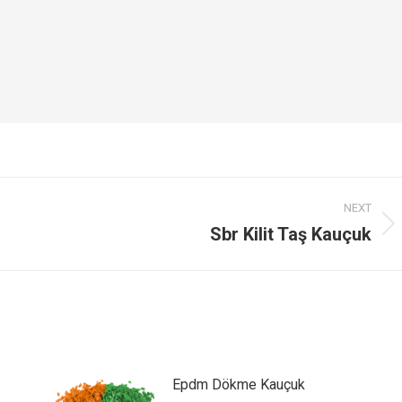
NEXT
Sbr Kilit Taş Kauçuk
Next
post:
Epdm Dökme Kauçuk