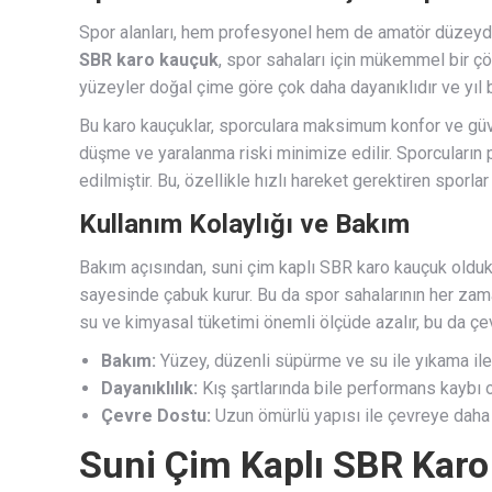
Spor alanları, hem profesyonel hem de amatör düzeyde,
SBR karo kauçuk
, spor sahaları için mükemmel bir ç
yüzeyler doğal çime göre çok daha dayanıklıdır ve yıl 
Bu karo kauçuklar, sporculara maksimum konfor ve güve
düşme ve yaralanma riski minimize edilir. Sporcuların 
edilmiştir. Bu, özellikle hızlı hareket gerektiren sporlar
Kullanım Kolaylığı ve Bakım
Bakım açısından, suni çim kaplı SBR karo kauçuk oldukça
sayesinde çabuk kurur. Bu da spor sahalarının her zama
su ve kimyasal tüketimi önemli ölçüde azalır, bu da çe
Bakım:
Yüzey, düzenli süpürme ve su ile yıkama ile 
Dayanıklılık:
Kış şartlarında bile performans kaybı o
Çevre Dostu:
Uzun ömürlü yapısı ile çevreye daha a
Suni Çim Kaplı SBR Karo