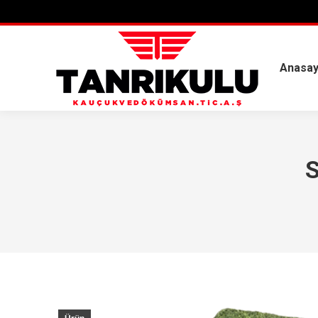
Anasay
S