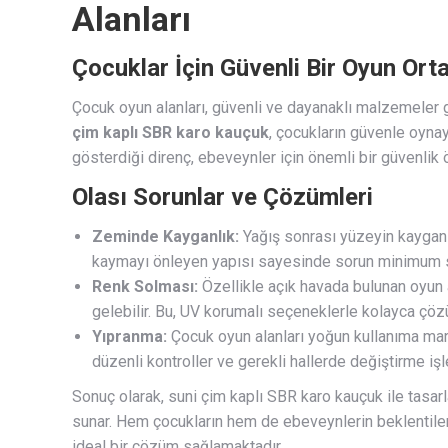
Alanları
Çocuklar İçin Güvenli Bir Oyun Ort
Çocuk oyun alanları, güvenli ve dayanaklı malzemeler g
çim kaplı SBR karo kauçuk
, çocukların güvenle oyna
gösterdiği direnç, ebeveynler için önemli bir güvenlik 
Olası Sorunlar ve Çözümleri
Zeminde Kayganlık:
Yağış sonrası yüzeyin kaygan
kaymayı önleyen yapısı sayesinde sorun minimum s
Renk Solması:
Özellikle açık havada bulunan oyun 
gelebilir. Bu, UV korumalı seçeneklerle kolayca çözü
Yıpranma:
Çocuk oyun alanları yoğun kullanıma maru
düzenli kontroller ve gerekli hallerde değiştirme işle
Sonuç olarak, suni çim kaplı SBR karo kauçuk ile tasarl
sunar. Hem çocukların hem de ebeveynlerin beklentileri
ideal bir çözüm sağlamaktadır.