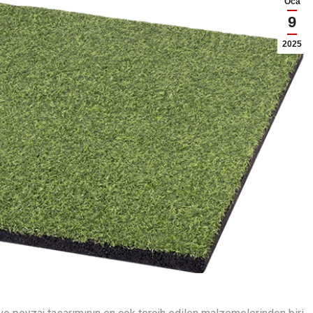
Oca
9
2025