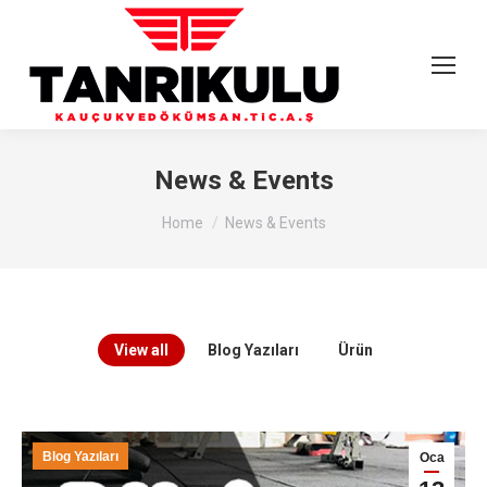
News & Events
You are here:
Home
News & Events
View all
Blog Yazıları
Ürün
Blog Yazıları
Oca